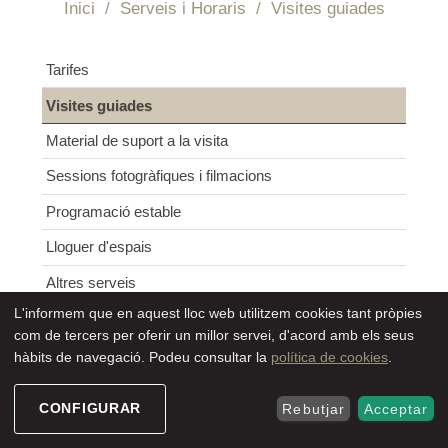
Inici
/
Serveis i Horaris
/
Visites guiades
Navegació
Tarifes
SEU ELECTRÒNIC
Visites guiades
Material de suport a la visita
Sessions fotogràfiques i filmacions
Programació estable
Lloguer d'espais
Altres serveis
L'informem que en aquest lloc web utilitzem cookies tant pròpies
Accessibilitat al Turó
com de tercers per oferir un millor servei, d'acord amb els seus
hàbits de navegació. Podeu consultar la
política de cookies
.
CONFIGURAR
Rebutjar
Acceptar
Per gaudir d’una visita guiada cal adquirir
una