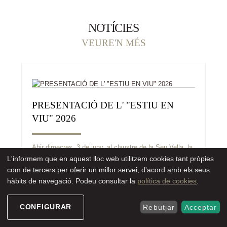
NOTÍCIES
SEU ELECTRÒNIC
VEURE'N MÉS
PRESENTACIÓ DE L' "ESTIU EN
VIU" 2026
Ahir dimecres, 3 de juny, al claustre de la Seu Vella, la
regidora de Cultura de l’Ajuntament de Lleida, Pilar
L'informem que en aquest lloc web utilitzem cookies tant pròpies
Bosch, juntament amb la participació dels
com de tercers per oferir un millor servei, d'acord amb els seus
representants dels equipaments ...
hàbits de navegació. Podeu consultar la
política de cookies
.
CONFIGURAR
Rebutjar
Acceptar
ACTIVITATS D'ESTIU AL TURÓ