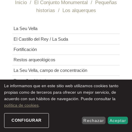
Inicio
/
El Conjunto Monumental
/
Pequeñas
historias
/
Los alquerques
Sede Electrónica
Navegación
La Seu Vella
El Castillo del Rey / La Suda
Fortificación
Restos arqueológicos
La Seu Vella, campo de concentración
Pequeñas historias
Le informamos que en este sitio web utilizamos cookies tanto
Virgen del Blau
propias como de terceros para ofrecer un mejor servicio, de
acuerdo con sus hábitos de navegación. Puede consultar la
El Santo Pañal
política de cookies
.
Santiago. Tradición y peregrinaje
CONFIGURAR
Rechazar
Aceptar
La Pia Almoina
Los alquerques