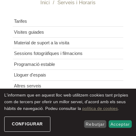
Inici
/
Serveis i Horaris
Navegació
Tarifes
SEU ELECTRÒNIC
Visites guiades
Material de suport a la visita
Sessions fotogràfiques i filmacions
Programació estable
Lloguer d'espais
Altres serveis
L'informem que en aquest lloc web utilitzem cookies tant pròpies
Accessibilitat al Turó
com de tercers per oferir un millor servei, d'acord amb els seus
hàbits de navegació. Podeu consultar la
política de cookies
.
LA SEU VELLA
CONFIGURAR
Rebutjar
Acceptar
Hivern: 01/10 – 30/04