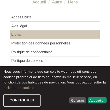
Accueil
/
Autre
/
Liens
Navigation
Accessibilité
Avis légal
Liens
Protection des données personnelles
Politique de confidentialité
Politique de cookies
Registre des activités de traitement
Nous vous informons que sur ce site web nous utilisons des
cookies propres et de tiers pour offrir un meilleur service, en
fonction de vos habitudes de navigation. Vous pouvez consulter la
politique de cookies
.
GENERALITAT DE CATALUNYA
PAERIA DE LLEIDA
CONFIGURER
Refuser
Accepter
PATRIMONI CULTURAL