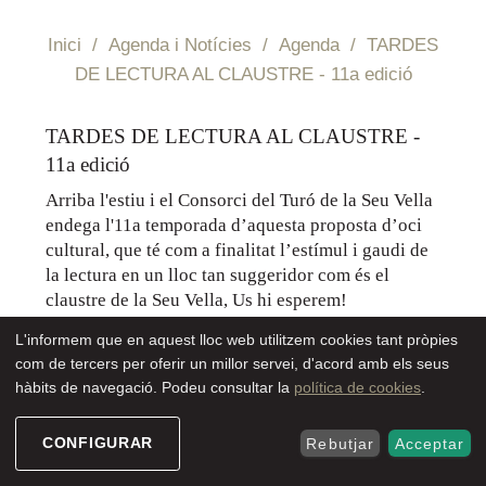
Inici
/
Agenda i Notícies
/
Agenda
/
TARDES
DE LECTURA AL CLAUSTRE - 11a edició
SEU ELECTRÒNIC
TARDES DE LECTURA AL CLAUSTRE -
11a edició
Arriba l'estiu i el Consorci del Turó de la Seu Vella
endega l'11a temporada d’aquesta proposta d’oci
cultural, que té com a finalitat l’estímul i gaudi de
la lectura en un lloc tan suggeridor com és el
claustre de la Seu Vella, Us hi esperem!
L'informem que en aquest lloc web utilitzem cookies tant pròpies
com de tercers per oferir un millor servei, d'acord amb els seus
hàbits de navegació. Podeu consultar la
política de cookies
.
A partir del dimecres 1 de juliol
s’ofereix l’entrada lliure a
totes les persones que portin un llibre i facin del claustre el
seu espai de lectura.
CONFIGURAR
Rebutjar
Acceptar
A més a més, comptem amb la col·laboració de la Biblioteca
Pública de Lleida que posarà a disposició de tothom un variat