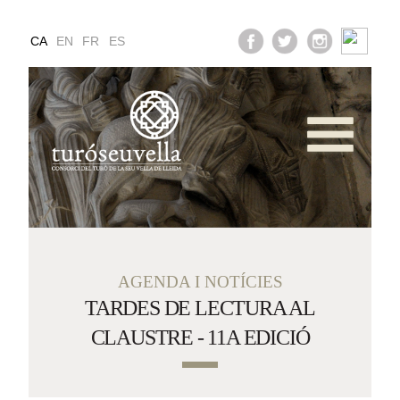
CA
EN
FR
ES
Serveis i Horaris
Galeria Multimèdia
ea educativa i famil
AGENDA I NOTÍCIES
TARDES DE LECTURA AL
CLAUSTRE - 11A EDICIÓ
Com Arribar