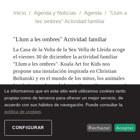
Inicio
/
Agenda y Noticias
/
Agenda
/
"Llum a
les ombres" Actividad familiar
Sede Electrónica
"Llum a les ombres" Actividad familiar
La Casa de la Volta de la Seu Vella de Lleida acoge
el viernes 30 de diciembre la actividad familiar
"Llum a les ombres". Koala Art for Kids nos
propone una instalación inspirada en Christian
Boltanski y en el mundo de los mitos, los animales
fantásticos y el arte de la escultura. ¡Os esperamos!
Le informamos que en este sitio web utilizamos cookies tanto
propias como de terceros para ofrecer un mejor servicio, de
acuerdo con sus hábitos de navegación. Puede consultar la
Fecha: 30 de diciembre a las 15 h.
política de cookies
.
Lugar: Casa de la Volta (Seu Vella)
Precio: aportación familias socias 5€ / no socias 7€
Horarios:
CONFIGURAR
Rechazar
Aceptar
Turno 1: 15 a 15:45h Taller + visita a la Seu Vella.
Turno 2: 16 a 16:45h Taller + visita a la Seu Vella.