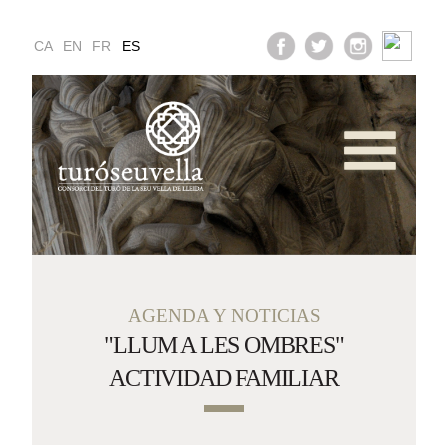
CA
EN
FR
ES
Servicios y Horario
Galería Multimedia
ea Educativa y Famil
AGENDA Y NOTICIAS
"LLUM A LES OMBRES"
ACTIVIDAD FAMILIAR
Cómo Llegar