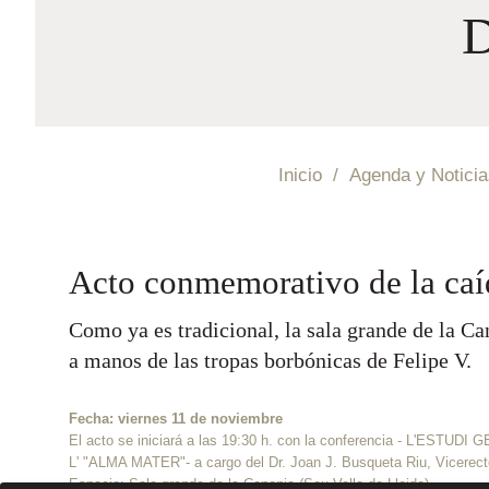
D
Inicio
/
Agenda y Noticia
Acto conmemorativo de la caí
Como ya es tradicional, la sala grande de la C
a manos de las tropas borbónicas de Felipe V.
Fecha: viernes 11 de noviembre
El acto se iniciará a las 19:30 h. con la conferencia - L'ES
L' "ALMA MATER"- a cargo del Dr. Joan J. Busqueta Riu, Vicerector
Espacio: Sala grande de la Canonja (Seu Vella de Lleida)