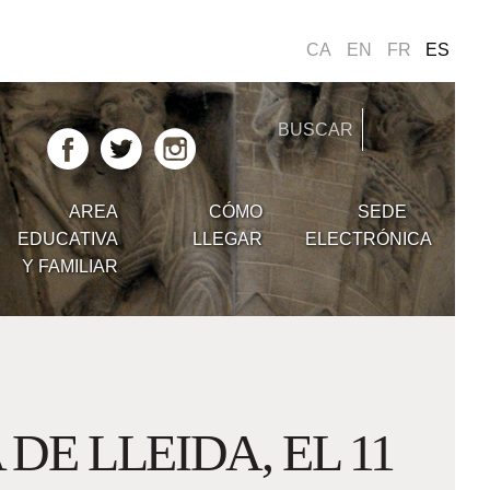
s
CA
EN
FR
ES
AREA
CÓMO
SEDE
EDUCATIVA
LLEGAR
ELECTRÓNICA
iar
Y FAMILIAR
E LLEIDA, EL 11