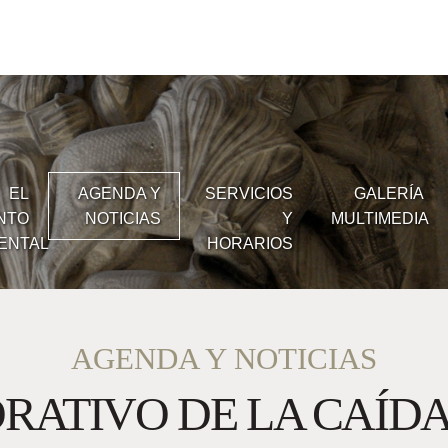
Servicios y Horario
Galería Multimedia
EL
AGENDA Y
SERVICIOS
GALERÍA
NTO
NOTICIAS
Y
MULTIMEDIA
ea Educativa y Famil
ENTAL
HORARIOS
Cómo Llegar
AGENDA Y NOTICIAS
TIVO DE LA CAÍDA D