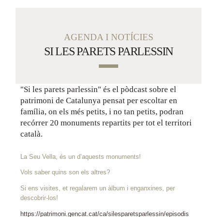
Serveis i Horaris
AGENDA I NOTÍCIES
SI LES PARETS PARLESSIN
Galeria Multimèdia
"Si les parets parlessin" és el pòdcast sobre el
patrimoni de Catalunya pensat per escoltar en
família, on els més petits, i no tan petits, podran
recórrer 20 monuments repartits per tot el territori
català.
ea educativa i famil
La Seu Vella, és un d’aquests monuments!
Vols saber quins son els altres?
Si ens visites, et regalarem un àlbum i enganxines, per
Com Arribar
descobrir-los!
https://patrimoni.gencat.cat/ca/silesparetsparlessin/episodis