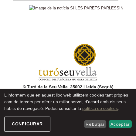
SEU ELECTRÒNIC
© Turó de la Seu Vella. 25002 Lleida (Segrià)
Tel.
973 23 06 53
L'informem que en aquest lloc web utilitzem cookies tant pròpies
turoseuvella@turoseuvella.cat
com de tercers per oferir un millor servei, d'acord amb els seus
hàbits de navegació. Podeu consultar la
política de cookies
.
CONFIGURAR
Rebutjar
Acceptar
Amb el patrocini de