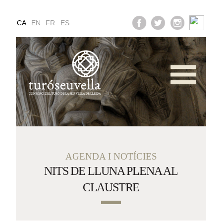
CA
EN
FR
ES
Serveis i Horaris
Galeria Multimèdia
ea educativa i famil
AGENDA I NOTÍCIES
NITS DE LLUNA PLENA AL
CLAUSTRE
Com Arribar