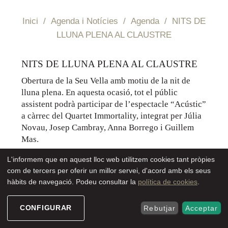
Inici
/
Agenda i Notícies
/
Agenda
/
NITS DE
LLUNA PLENA AL CLAUSTRE
SEU ELECTRÒNIC
NITS DE LLUNA PLENA AL CLAUSTRE
Obertura de la Seu Vella amb motiu de la nit de
lluna plena. En aquesta ocasió, tot el públic
assistent podrà participar de l’espectacle “Acústic”
a càrrec del Quartet Immortality, integrat per Júlia
Novau, Josep Cambray, Anna Borrego i Guillem
Mas.
L'informem que en aquest lloc web utilitzem cookies tant pròpies
com de tercers per oferir un millor servei, d'acord amb els seus
Les seves veus, acompanyades de guitarra, cajón i el talent
hàbits de navegació. Podeu consultar la
política de cookies
.
del pianista
Bernat Giribert
, oferiran un repertori variat i
dinàmic que inclou espirituals, cançons d’autor, música pop i
peces de teatre musical. Una proposta càlida i entranyable per
CONFIGURAR
Rebutjar
Acceptar
apropar la música coral a un públic divers, creant un espai de
connexió i emoció compartida, en un ambient íntim, ple de