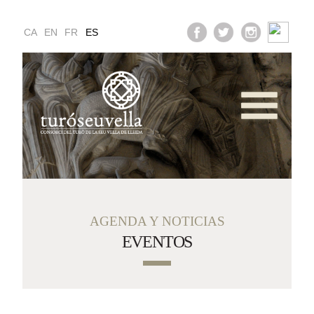
CA
EN
FR
ES
Servicios y Horario
Galería Multimedia
ea Educativa y Famil
AGENDA Y NOTICIAS
EVENTOS
Cómo Llegar