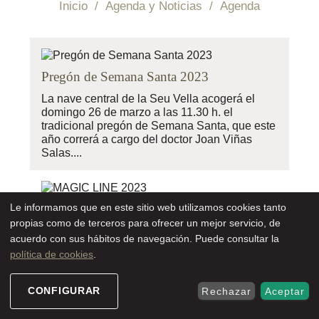
Inicio
/
Agenda y Noticias
/
Agenda
Sede Electrónica
Pregón de Semana Santa 2023
La nave central de la Seu Vella acogerá el
domingo 26 de marzo a las 11.30 h. el
tradicional pregón de Semana Santa, que este
año correrá a cargo del doctor Joan Viñas
Salas....
MAGIC LINE 2023
Le informamos que en este sitio web utilizamos cookies tanto
propias como de terceros para ofrecer un mejor servicio, de
Décima edición de la caminata solidaria Magic
acuerdo con sus hábitos de navegación. Puede consultar la
Line 2023 organizada por el Hospital Sant
política de cookies
.
Joan de Déu Terres de Lleida, con el objetivo
de recaudar fondos para proyectos sociales
dirigidos a personas en situación de
CONFIGURAR
Rechazar
Aceptar
vulnerabilidad....